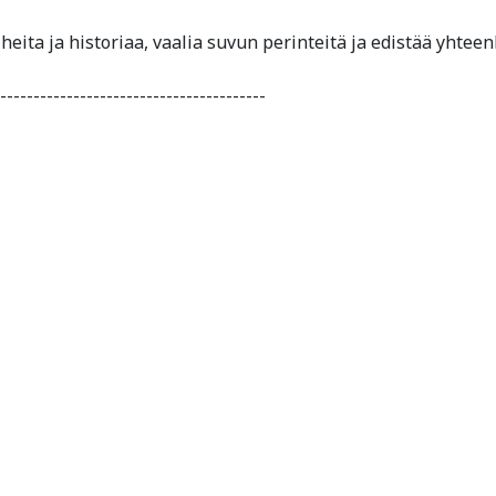
eita ja historiaa, vaalia suvun perinteitä ja edistää yht
----------------------------------------